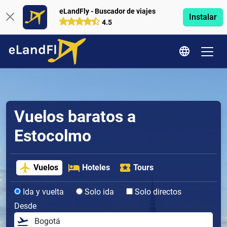
eLandFly - Buscador de viajes
Instalar
4.5
Vuelos baratos a
Estocolmo
Vuelos
Hoteles
Tours
Ida y vuelta
Solo ida
Solo directos
Desde