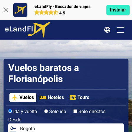
eLandFly - Buscador de viajes
Instalar
4.5
Vuelos baratos a
Florianópolis
Vuelos
Hoteles
Tours
Ida y vuelta
Solo ida
Solo directos
Desde