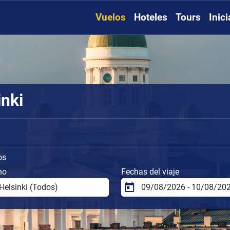
Vuelos
Hoteles
Tours
Inic
inki
os
no
Fechas del viaje