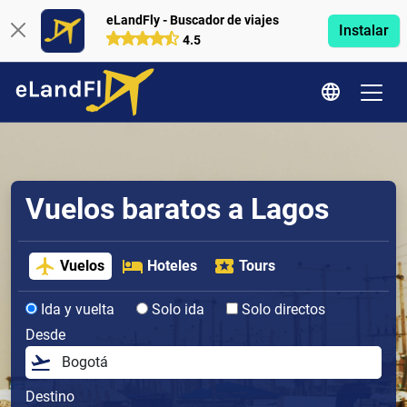
eLandFly - Buscador de viajes
Instalar
4.5
Vuelos baratos a Lagos
Vuelos
Hoteles
Tours
Ida y vuelta
Solo ida
Solo directos
Desde
Destino