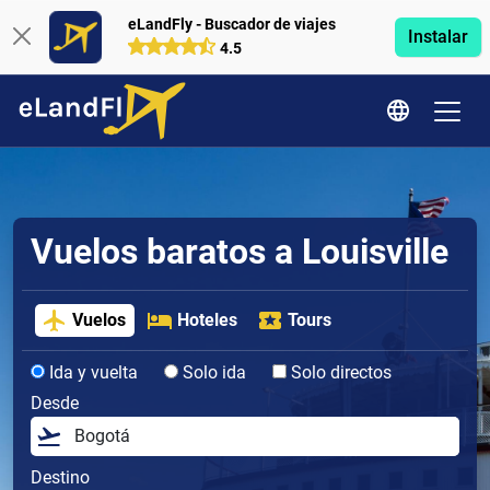
eLandFly - Buscador de viajes
Instalar
4.5
Vuelos baratos a Louisville
Vuelos
Hoteles
Tours
Ida y vuelta
Solo ida
Solo directos
Desde
Destino