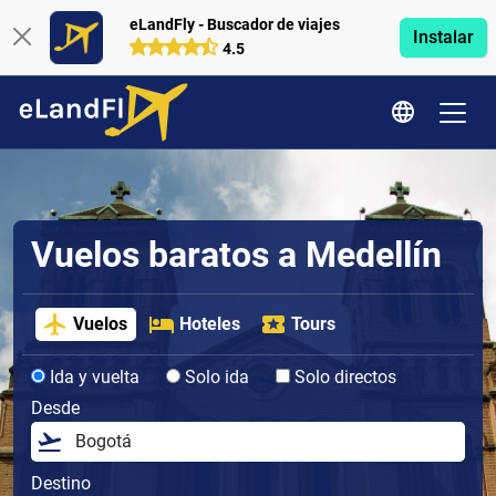
eLandFly - Buscador de viajes
Instalar
4.5
Vuelos baratos a Medellín
Vuelos
Hoteles
Tours
Ida y vuelta
Solo ida
Solo directos
Desde
Destino