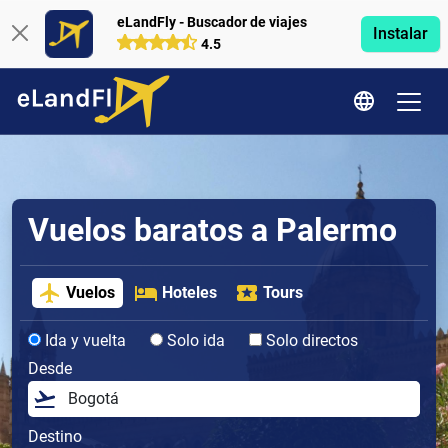
eLandFly - Buscador de viajes
Instalar
4.5
Vuelos baratos a Palermo
Vuelos
Hoteles
Tours
Ida y vuelta
Solo ida
Solo directos
Desde
Destino