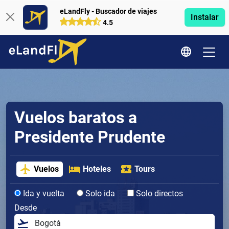
eLandFly - Buscador de viajes
Instalar
4.5
Vuelos baratos a
Presidente Prudente
Vuelos
Hoteles
Tours
Ida y vuelta
Solo ida
Solo directos
Desde