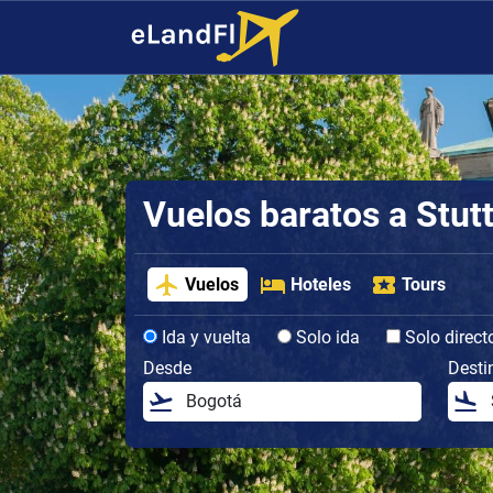
Vuelos baratos a Stut
Vuelos
Hoteles
Tours
Ida y vuelta
Solo ida
Solo direct
Desde
Desti