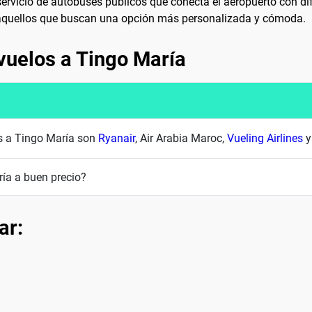
l servicio de autobuses públicos que conecta el aeropuerto con d
a aquellos que buscan una opción más personalizada y cómoda.
vuelos a Tingo María
es a Tingo María son
Ryanair
, Air Arabia Maroc,
Vueling Airlines
ía a buen precio?
ar: