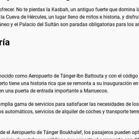
frecer. No te pierdas la Kasbah, un antiguo fuerte que domina 
 la Cueva de Hércules, un lugar lleno de mitos e historia, y disf
eo y el Palacio del Sultán son paradas obligatorias para los ama
ría
ocido como Aeropuerto de Tánger-Ibn Battouta y con el código I
erto tiene una historia rica que se remonta a su inauguración 
 en una puerta de entrada importante a Marruecos.
mplia gama de servicios para satisfacer las necesidades de los 
os automáticos, servicios de alquiler de coches y transporte ter
sde el Aeropuerto de Tánger Boukhalef, los pasajeros pueden opt