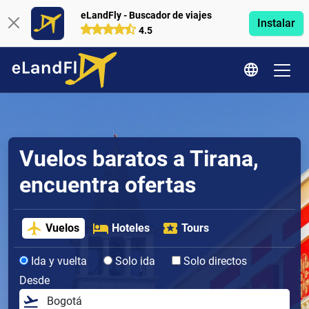
eLandFly - Buscador de viajes
Instalar
4.5
Vuelos baratos a Tirana,
encuentra ofertas
Vuelos
Hoteles
Tours
Ida y vuelta
Solo ida
Solo directos
Desde