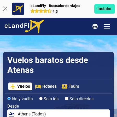
eLandFly - Buscador de viajes
Instalar
4.5
Vuelos baratos desde
Atenas
Vuelos
Hoteles
Tours
Ida y vuelta
Solo ida
Solo directos
Desde