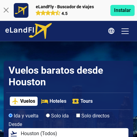
eLandFly - Buscador de viajes
Instalar
4.5
Vuelos baratos desde
Houston
Vuelos
Hoteles
Tours
Ida y vuelta
Solo ida
Solo directos
Desde