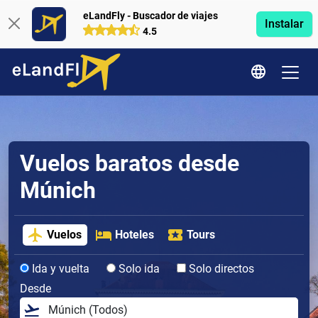
eLandFly - Buscador de viajes
Instalar
4.5
Vuelos baratos desde
Múnich
Vuelos
Hoteles
Tours
Ida y vuelta
Solo ida
Solo directos
Desde