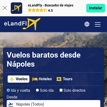
eLandFly - Buscador de viajes
Instalar
4.5
Vuelos baratos desde
Nápoles
Vuelos
Hoteles
Tours
Ida y vuelta
Solo ida
Solo directos
Desde