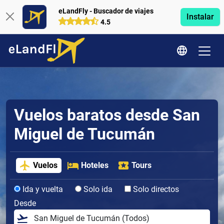
eLandFly - Buscador de viajes
Instalar
4.5
Vuelos baratos desde San
Miguel de Tucumán
Vuelos
Hoteles
Tours
Ida y vuelta
Solo ida
Solo directos
Desde