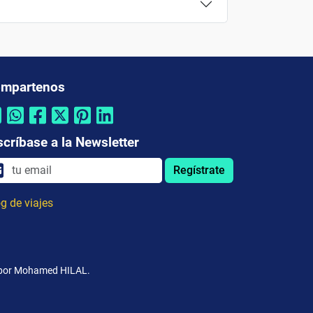
mpartenos
scríbase a la Newsletter
Regístrate
g de viajes
o por Mohamed HILAL.