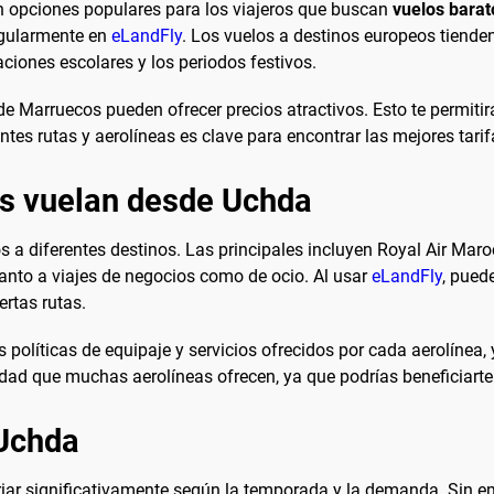
en opciones populares para los viajeros que buscan
vuelos bara
egularmente en
eLandFly
. Los vuelos a destinos europeos tiend
aciones escolares y los periodos festivos.
de Marruecos pueden ofrecer precios atractivos. Esto te permiti
tes rutas y aerolíneas es clave para encontrar las mejores tarif
es vuelan desde Uchda
s a diferentes destinos. Las principales incluyen Royal Air Mar
anto a viajes de negocios como de ocio. Al usar
eLandFly
, pued
rtas rutas.
olíticas de equipaje y servicios ofrecidos por cada aerolínea, y
lidad que muchas aerolíneas ofrecen, ya que podrías beneficiart
 Uchda
iar significativamente según la temporada y la demanda. Sin e