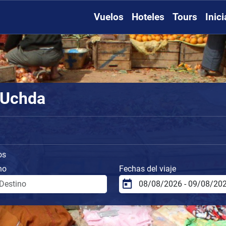
Vuelos
Hoteles
Tours
Inic
 Uchda
os
no
Fechas del viaje