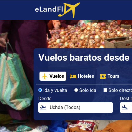
Vuelos baratos desde
Vuelos
Hoteles
Tours
Ida y vuelta
Solo ida
Solo direct
Desde
Desti