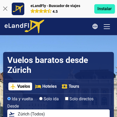
eLandFly - Buscador de viajes
Instalar
4.5
Vuelos baratos desde
Zúrich
Vuelos
Hoteles
Tours
Ida y vuelta
Solo ida
Solo directos
Desde