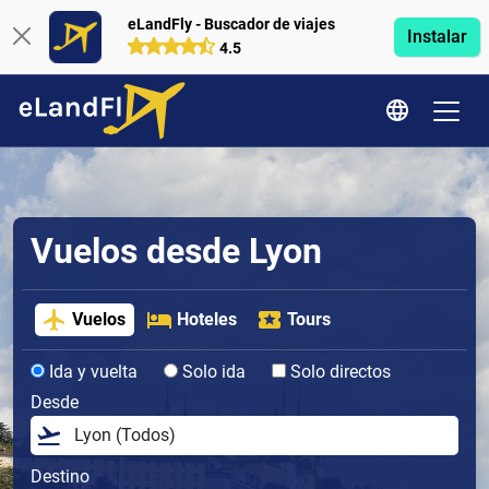
eLandFly - Buscador de viajes
Instalar
4.5
Vuelos desde Lyon
Vuelos
Hoteles
Tours
Ida y vuelta
Solo ida
Solo directos
Desde
Destino