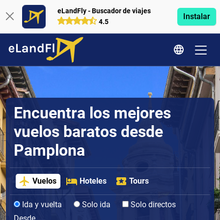
eLandFly - Buscador de viajes
Instalar
4.5
Encuentra los mejores
vuelos baratos desde
Pamplona
Vuelos
Hoteles
Tours
Ida y vuelta
Solo ida
Solo directos
Desde