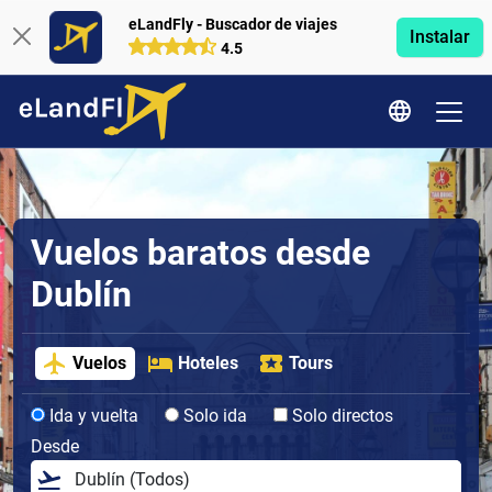
eLandFly - Buscador de viajes
Instalar
4.5
Vuelos baratos desde
Dublín
Vuelos
Hoteles
Tours
Ida y vuelta
Solo ida
Solo directos
Desde