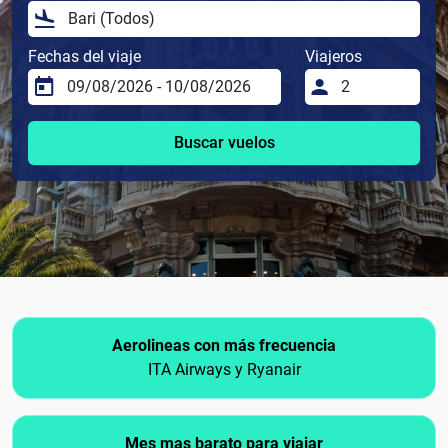
Fechas del viaje
Viajeros
Buscar vuelos
Aerolineas con más frecuencia
ITA Airways y Ryanair
Mes mas barato para viajar