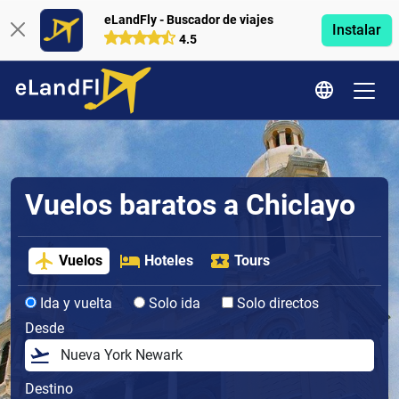
eLandFly - Buscador de viajes
Instalar
4.5
Vuelos baratos a Chiclayo
Vuelos
Hoteles
Tours
Ida y vuelta
Solo ida
Solo directos
Desde
Destino