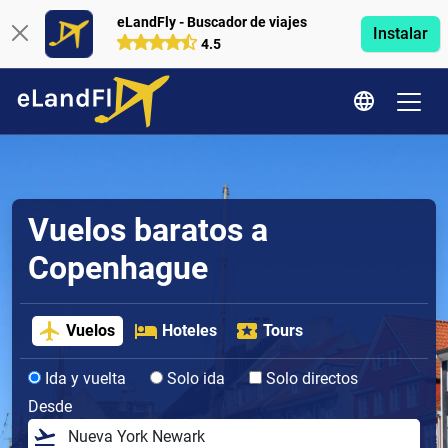
eLandFly - Buscador de viajes
Instalar
4.5
Vuelos baratos a
Copenhague
Vuelos
Hoteles
Tours
Ida y vuelta
Solo ida
Solo directos
Desde