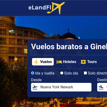
Vuelos baratos a Gine
Vuelos
Hoteles
Tours
Ida y vuelta
Solo ida
Solo direct
Desde
Desti