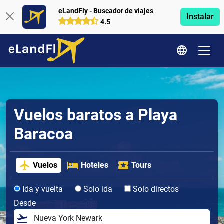
eLandFly - Buscador de viajes
Instalar
4.5
Vuelos baratos a Playa
Baracoa
Vuelos
Hoteles
Tours
Ida y vuelta
Solo ida
Solo directos
Desde