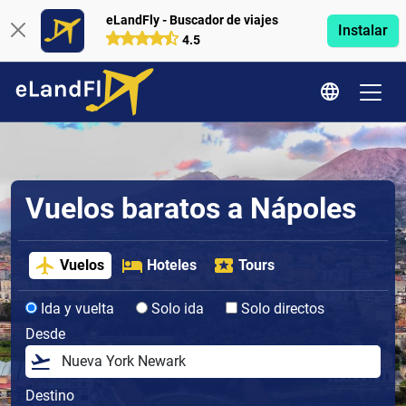
eLandFly - Buscador de viajes
Instalar
4.5
Vuelos baratos a Nápoles
Vuelos
Hoteles
Tours
Ida y vuelta
Solo ida
Solo directos
Desde
Destino