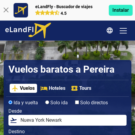
eLandFly - Buscador de viajes
Instalar
4.5
Vuelos baratos a Pereira
Vuelos
Hoteles
Tours
Ida y vuelta
Solo ida
Solo directos
Desde
Destino