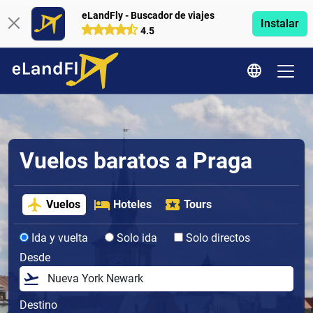
eLandFly - Buscador de viajes
Instalar
4.5
Vuelos baratos a Praga
Vuelos
Hoteles
Tours
Ida y vuelta
Solo ida
Solo directos
Desde
Destino