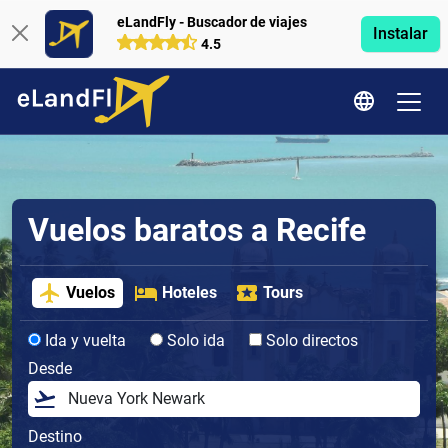
eLandFly - Buscador de viajes
Instalar
4.5
Vuelos baratos a Recife
Vuelos
Hoteles
Tours
Ida y vuelta
Solo ida
Solo directos
Desde
Destino