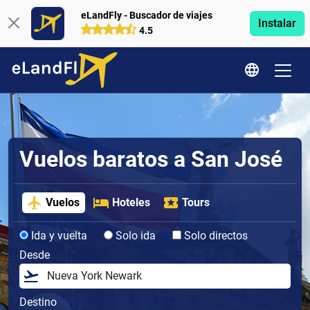
eLandFly - Buscador de viajes
Instalar
4.5
Vuelos baratos a San José
Vuelos
Hoteles
Tours
Ida y vuelta
Solo ida
Solo directos
Desde
Destino