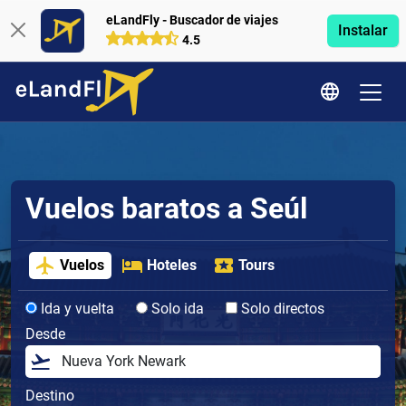
eLandFly - Buscador de viajes
Instalar
4.5
Vuelos baratos a Seúl
Vuelos
Hoteles
Tours
Ida y vuelta
Solo ida
Solo directos
Desde
Destino