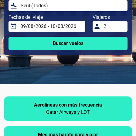
Fechas del viaje
Viajeros
Buscar vuelos
Aerolineas con más frecuencia
Qatar Airways y LOT
Mes mas barato para viajar