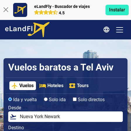
eLandFly - Buscador de viajes
Instalar
4.5
Vuelos baratos a Tel Aviv
Vuelos
Hoteles
Tours
Ida y vuelta
Solo ida
Solo directos
Desde
Destino