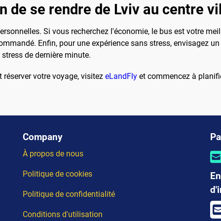
 de se rendre de Lviv au centre vil
sonnelles. Si vous recherchez l'économie, le bus est votre meille
mmandé. Enfin, pour une expérience sans stress, envisagez un tr
e stress de dernière minute.
t réserver votre voyage, visitez
eLandFly
et commencez à planifier
Company
Pa
À propos de nous
Politique de cookies
En
d'
Politique de confidentialité
Conditions d'utilisation