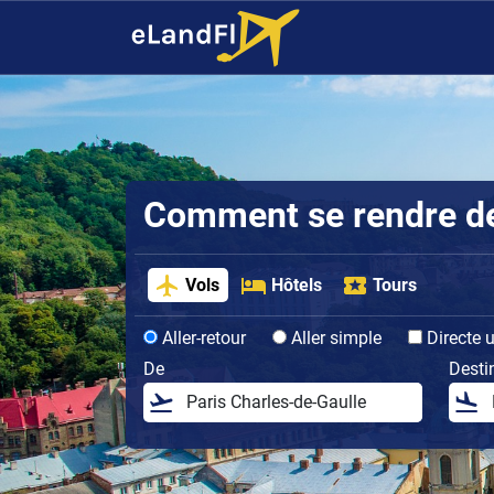
Comment se rendre de l
Vols
Hôtels
Tours
Aller-retour
Aller simple
Directe 
De
Desti