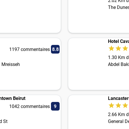
2.02 Km du
The Dunes
Hotel Cava
1197 commentaires
8.8
1.30 Km du
l Mreisseh
Abdel Baki
town Beirut
Lancaster
1042 commentaires
9
2.66 Km du
d St
General D