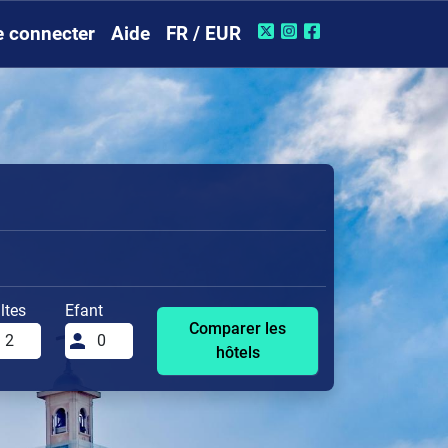
e connecter
Aide
FR / EUR
ltes
Efant
Comparer les
hôtels