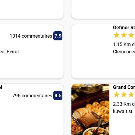
Gefinor R
1014 commentaires
7.9
1.15 Km du
a, Beirut
Clemencea
l
Grand Con
796 commentaires
8.5
2.33 Km du
kuwait st