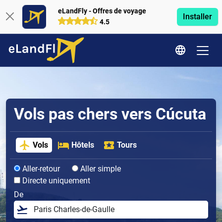
eLandFly - Offres de voyage
Installer
4.5
Vols pas chers vers Cúcuta
Vols
Hôtels
Tours
Aller-retour
Aller simple
Directe uniquement
De