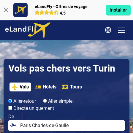
eLandFly - Offres de voyage
Installer
4.5
Vols pas chers vers Turin
Vols
Hôtels
Tours
Aller-retour
Aller simple
Directe uniquement
De