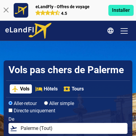
eLandFly - Offres de voyage
Installer
4.5
Vols pas chers de Palerme
Vols
Hôtels
Tours
Aller-retour
Aller simple
Directe uniquement
De