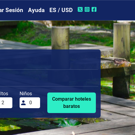
iar Sesión
Ayuda
ES / USD
ltos
Niños
Comparar hoteles
baratos