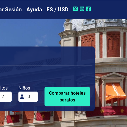
iar Sesión
Ayuda
ES / USD
ltos
Niños
Comparar hoteles
baratos