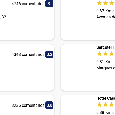
4746 comentarios
9
0.62 Km d
, 32
Avenida d
Sercotel 
4348 comentarios
8.2
0.81 Km d
Marques d
Hotel Cas
3236 comentarios
8.8
0.88 Km d