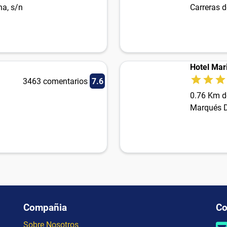
a, s/n
Carreras 
Hotel Mari
3463 comentarios
7.6
0.76 Km d
Marqués D
Compañia
Co
Sobre Nosotros