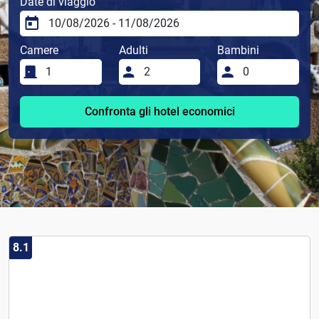
Date di viaggio
Camere
Adulti
Bambini
Confronta gli hotel economici
8.1