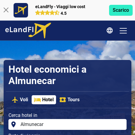
eLandFly - Viaggi low cost
Scarico
4.5
Hotel economici a
Almunecar
Voli
Hotel
Tours
Cerca hotel in