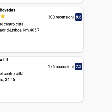
 Bovedas
300 recensioni
8.6
l centro città
adrid-Lisboa Km.405,7
 I II
176 recensioni
7.3
l centro città
ro, 34-45