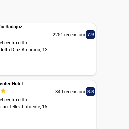
io Badajoz
2251 recensioni
7.9
l centro città
dolfo Díaz Ambrona, 13
enter Hotel
340 recensioni
8.8
l centro città
ián Téllez Lafuente, 15