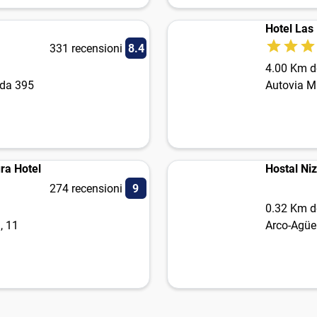
Hotel Las
331 recensioni
8.4
4.00 Km de
ida 395
Autovia M
ra Hotel
Hostal Niza
274 recensioni
9
0.32 Km de
, 11
Arco-Agüe