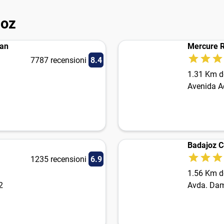
joz
ran
Mercure R
7787 recensioni
8.4
1.31 Km de
Avenida A
Badajoz C
1235 recensioni
6.9
1.56 Km de
2
Avda. Dam