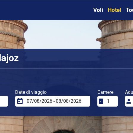
Voli
Hotel
To
dajoz
Date di viaggio
Camere
Adul