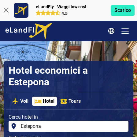
eLandFly - Viaggi low cost
Scarico
4.5
Hotel economici a
Estepona
Voli
Hotel
Tours
Cerca hotel in