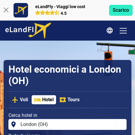
eLandFly - Viaggi low cost
Scarico
4.5
Hotel economici a London
(OH)
Voli
Hotel
Tours
Cerca hotel in