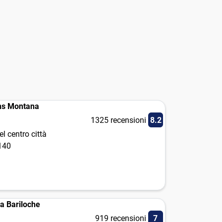
ns Montana
1325 recensioni
8.2
l centro città
 140
za Bariloche
919 recensioni
7