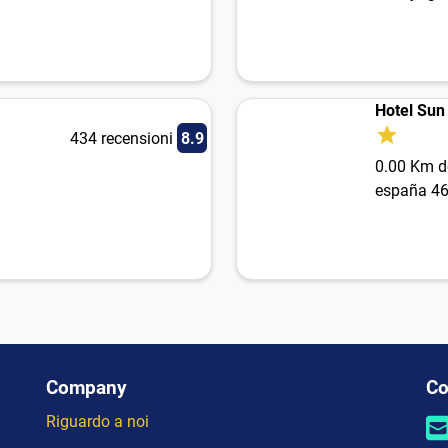
Hotel Sun
434 recensioni
8.9
0.00 Km de
españa 4
Company
Co
Riguardo a noi