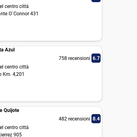
l centro città
ante O´Connor 431
ta Azul
758 recensioni
6.7
l centro città
lo Km. 4,201
e Quijote
482 recensioni
8.4
l centro città
ierrez 905