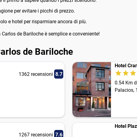
sere il primo a sapere quando i prezzi scendono.
ione per evitare i picchi di prezzo.
lo e hotel per risparmiare ancora di più.
an Carlos de Bariloche è semplice e conveniente!
Carlos de Bariloche
Hotel Cra
1362 recensioni
8.7
0.54 Km de
Palacios,
Hotel Pla
1267 recensioni
7.6