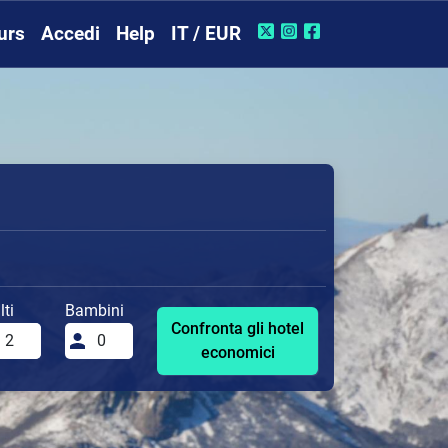
urs
Accedi
Help
IT / EUR
ti
Bambini
Confronta gli hotel
economici