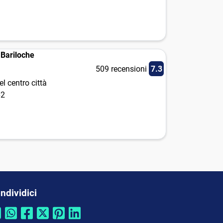
 Bariloche
509 recensioni
7.3
l centro città
62
ndividici