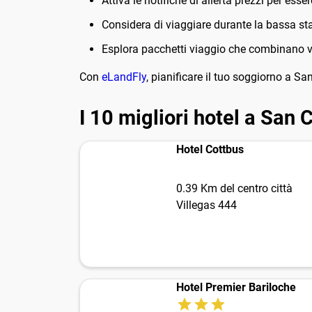
Attiva le notifiche di allerta prezzi per es
Considera di viaggiare durante la bassa stag
Esplora pacchetti viaggio che combinano vo
Con
eLandFly
, pianificare il tuo soggiorno a S
I 10 migliori hotel a San 
Hotel Cottbus
0.39 Km del centro città
Villegas 444
Hotel Premier Bariloche