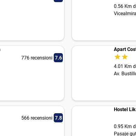
0.56 Km de
Vicealmir
a
Apart Cos
776 recensioni
7.6
4.01 Km de
Av. Bustil
Hostel Lik
566 recensioni
7.8
0.95 Km de
Pasaje gut