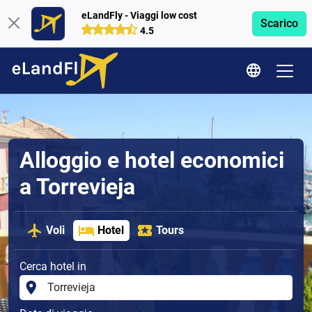
eLandFly - Viaggi low cost
Scarico
4.5
Alloggio e hotel economici
a Torrevieja
Voli
Hotel
Tours
Cerca hotel in