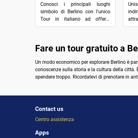
Conosci i principali luoghi
Uni
simbolo di Berlino con l'unico
ind
Tour in italiano ad offerta
attr
volontaria. Scopri la capitale
del
tedesca grazie ai racconti
tou
appassionati...
comu
Fare un tour gratuito a Be
Un modo economico per esplorare Berlino è parte
conoscenze sulla storia e la cultura della città.
spendere troppo. Ricordatevi di prenotare in ant
Contact us
Centro assistenza
Apps