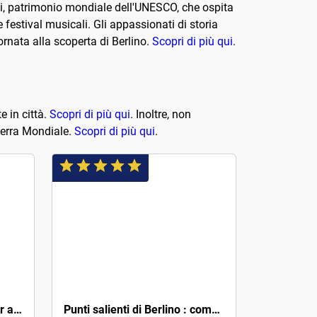
usei, patrimonio mondiale dell'UNESCO, che ospita
festival musicali. Gli appassionati di storia
ornata alla scoperta di Berlino.
Scopri di più qui
.
e in città.
Scopri di più qui
. Inoltre, non
uerra Mondiale.
Scopri di più qui
.
4€
Nel cuore di Berlino: un tour audio autoguidato
Punti salienti di Berlino : compresi i siti della seconda guerra mondiale e della guerra fredda