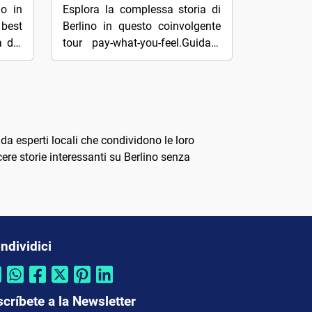
mo in
Esplora la complessa storia di
 best
Berlino in questo coinvolgente
a dal
tour pay-what-you-feel.Guidato
eglio
da guide locali appassionate,
..
visita siti importanti come la
Porta...
a esperti locali che condividono le loro
cere storie interessanti su Berlino senza
ndividici
scríbete a la Newsletter