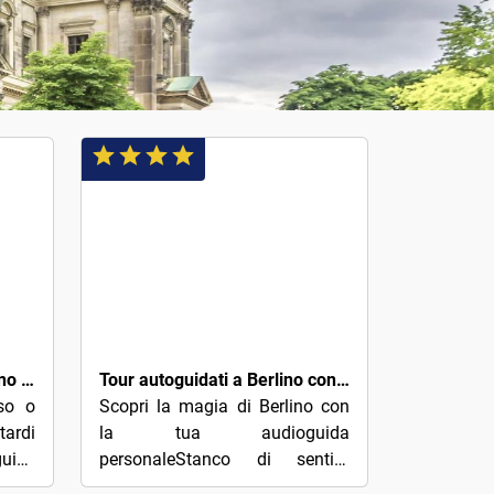
3€
Rude Bastards tour di Berlino : No Walls - No Wars – No Nazis
Tour autoguidati a Berlino con 100 storie audio accattivanti
so o
Scopri la magia di Berlino con
ardi
la tua audioguida
uide
personaleStanco di sentirti
o le
turistico — ma vuoi ancora