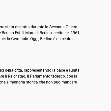
aggio
vivere Berlino? Con 100 storie
audio accattivanti...
sere stata distrutta durante la Seconda Guerra
erlino Est. Il Muro di Berlino, eretto nel 1961,
à per la Germania. Oggi, Berlino è un centro
ci della città, rappresentando la pace e l'unità.
re il Reichstag, il Parlamento tedesco, con la
essione e memoria storica che non può mancare