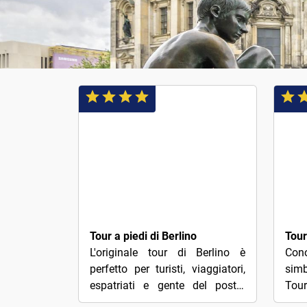
3€
3€
Tour a piedi di Berlino
L'originale tour di Berlino è
Con
perfetto per turisti, viaggiatori,
simb
espatriati e gente del posto.
Tou
Questo originale tour a piedi di
volo