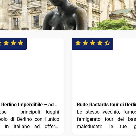
3€
Tour Berlino Imperdibile – ad offerta alla fine del tour
osci i principali luoghi
Lo stesso vecchio, famo
olo di Berlino con l'unico
famigerato tour dei bast
r in italiano ad offerta
maleducati: le tue g
ntaria. Scopri la capitale
umoristiche che aman