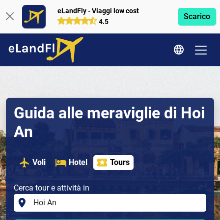
eLandFly - Viaggi low cost
Scarico
4.5
Guida alle meraviglie di Hoi
An
Voli
Hotel
Tours
Cerca tour e attività in